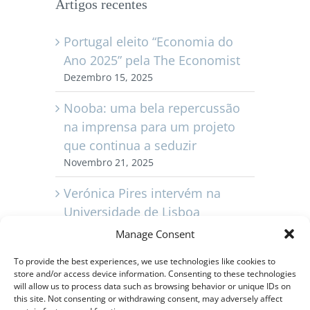
Artigos recentes
Portugal eleito “Economia do
Ano 2025” pela The Economist
Dezembro 15, 2025
Nooba: uma bela repercussão
na imprensa para um projeto
que continua a seduzir
Novembro 21, 2025
Verónica Pires intervém na
Universidade de Lisboa
Novembro 11, 2025
Manage Consent
Capvest Portugal comemora 10
To provide the best experiences, we use technologies like cookies to
store and/or access device information. Consenting to these technologies
anos
will allow us to process data such as browsing behavior or unique IDs on
Novembro 3, 2025
this site. Not consenting or withdrawing consent, may adversely affect