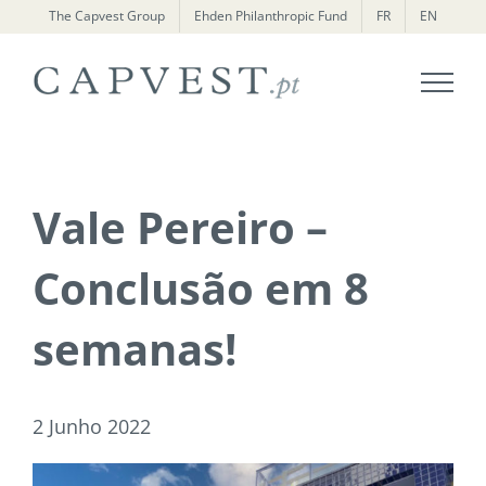
Skip
The Capvest Group
Ehden Philanthropic Fund
FR
EN
to
content
Vale Pereiro –
Conclusão em 8
semanas!
2 Junho 2022