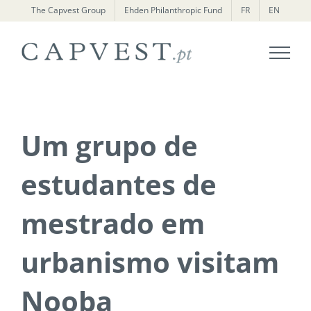
Skip
The Capvest Group
Ehden Philanthropic Fund
FR
EN
to
content
Um grupo de
estudantes de
mestrado em
urbanismo visitam
Nooba