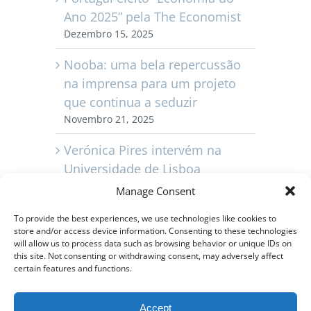
Ano 2025” pela The Economist
Dezembro 15, 2025
Nooba: uma bela repercussão
na imprensa para um projeto
que continua a seduzir
Novembro 21, 2025
Verónica Pires intervém na
Universidade de Lisboa
Novembro 11, 2025
Manage Consent
Capvest Portugal comemora 10
To provide the best experiences, we use technologies like cookies to
store and/or access device information. Consenting to these technologies
anos
will allow us to process data such as browsing behavior or unique IDs on
Novembro 3, 2025
this site. Not consenting or withdrawing consent, may adversely affect
certain features and functions.
Vídeo – Reviva o lançamento
do Nooba Vista no Barreiro,
Accept