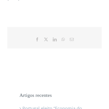
Facebook
X
LinkedIn
WhatsApp
Email
Artigos recentes
Portugal eleito “Economia do